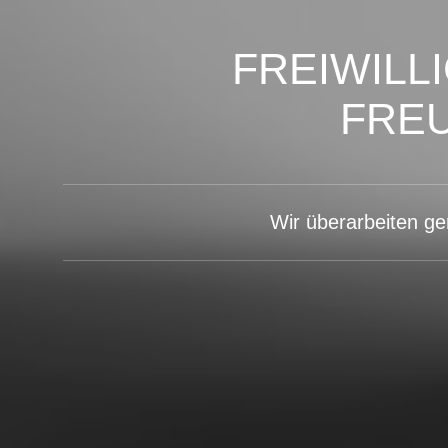
FREIWILL
FRE
Wir überarbeiten g