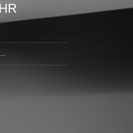
EHR
..