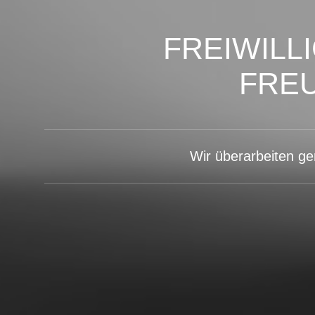
FREIWILL
FRE
Wir überarbeiten g