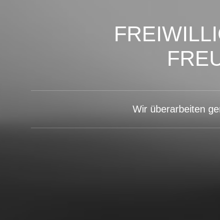
FREIWILL
FRE
Wir überarbeiten g